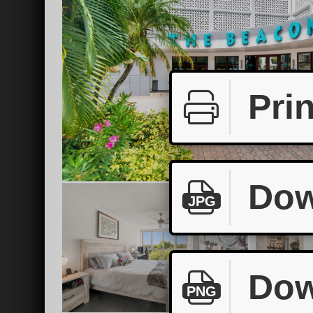
Prin
Dow
JPG
Dow
PNG