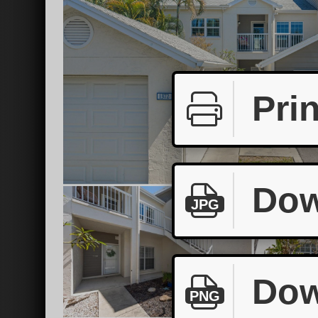
Prin
Dow
JPG
Dow
PNG