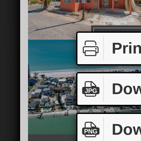
Prin
Dow
JPG
Dow
PNG