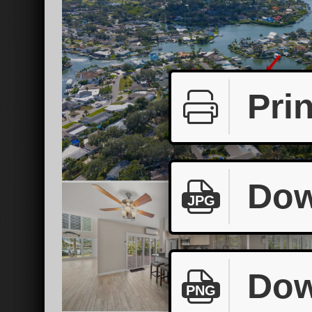
Prin
Dow
JPG
Dow
PNG